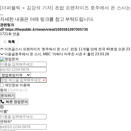
[더퍼블릭 = 김강석 기자] 초밥 프랜차이즈 호주에서 온 스시는 
...
자세한 내용은 아래 링크를 참고 부탁드립니다.
관련링크
https://thepublic.kr/news/view/1065581097005730
1721회 연결
목록
이전글
스시 프랜차이즈 '호주에서 온 스시', 런칭 11개월 만에 전국 40호점 오픈
23
다음글
호주에서 온 스시, MBC ‘어쩌다 마주친 시즌 4’ 출연
23.03.28
개인정보 이용에
[자세히보기]
동의
빠른 창업문의
이름
*
연락처
*