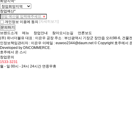
희망지역
*
창업예산
*
[자세히보기]
개인정보 이용에 동의
브랜드소개
메뉴
창업안내
찾아오시는길
언론보도
(주) 위너더블유
대표 : 이은우
공장 주소 : 부산광역시 기장군 장안읍 오리98-6, 건물
인정보책임관리자 : 이은우
이메일 : euwoo2344@daum.net
© Copyright 호주에서 온 스
Developed by
DNCOMMERCE
.
호주에서 온 스시
창업문의
1533-3231
월 - 일 00시 - 24시
24시간 연중무휴