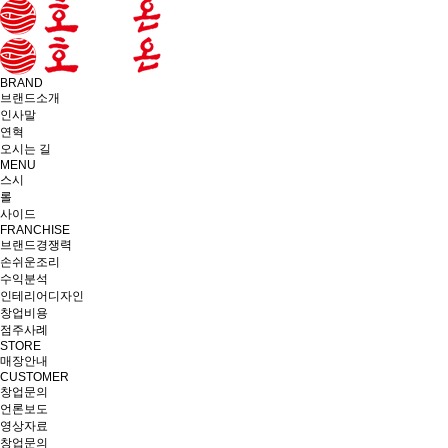
BRAND
브랜드소개
인사말
연혁
오시는 길
MENU
스시
롤
사이드
FRANCHISE
브랜드경쟁력
손쉬운조리
수익분석
인테리어디자인
창업비용
점주사례
STORE
매장안내
CUSTOMER
창업문의
언론보도
영상자료
창업문의