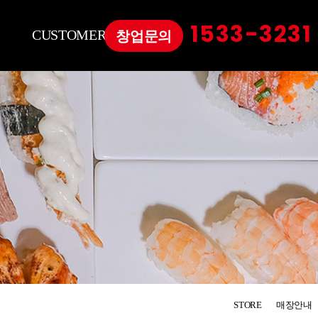
5
1
3
3
-
3
2
3
1
CUSTOMER
창업문의
창업문의
언론보도
영상자료
STORE
매장안내