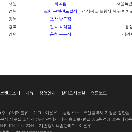
화곡점
서울
서울특별시
포항 우현센트럴점
경북
경상북도 포항시 북구 아치로 
포항 남구점
경북
칠곡 석적점
경북
경상
춘천 우두점
강원
강원특
브랜드소개
메뉴
창업안내
찾아오시는길
언론보도
(주) 위너더블유
대표 : 이은우
공장 주소 : 부산광역시 기장군 장안읍 오
본사 사무실 소재지 : 부산광역시 남구 용소로7번길 9, 6층 전체 호주에
H.P : 010-7237-2344
개인정보책임관리자 : 이은우