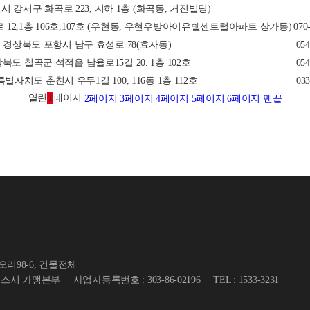
 강서구 화곡로 223, 지하 1층 (화곡동, 거진빌딩)
12,1층 106호,107호 (우현동, 우현우방아이유쉘센트럴아파트 상가동)
070
경상북도 포항시 남구 효성로 78(효자동)
054
북도 칠곡군 석적읍 남율로15길 20. 1층 102호
054
별자치도 춘천시 우두1길 100, 116동 1층 112호
033
열린
1
페이지
2
페이지
3
페이지
4
페이지
5
페이지
6
페이지
맨끝
리98-6, 건물전체
서온스시 가맹본부
사업자등록번호 : 303-86-02196
TEL : 1533-3231