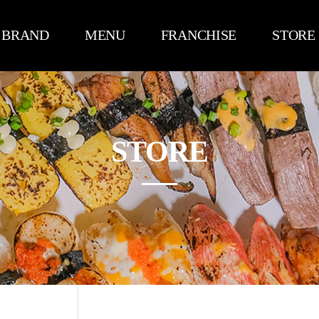
BRAND
MENU
FRANCHISE
STORE
브랜드소개
스시
브랜드경쟁력
매장안내
인사말
롤
손쉬운조리
STORE
연혁
사이드
수익분석
오시는 길
인테리어디자인
창업비용
점주사례