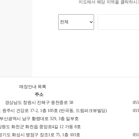
지도에서 해당 지역을 클릭하시
매장안내 목록
주소
경상남도 창원시 진해구 웅천중로 58
055
주시 건강로 17-2, 1층 105호 (반곡동, 드림파크뷰빌딩)
033
부산광역시 남구 황령대로 329, 3층 일부호
강원도 화천군 화천읍 중앙로4길 12 가동 8호
경기도 화성시 병점구 장조1로 75, 1층 103호
031