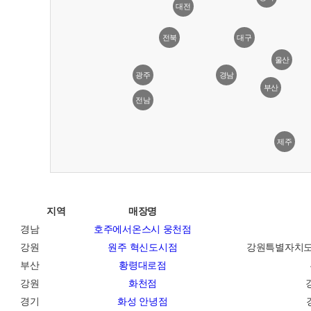
대전
전북
대구
울산
광주
경남
부산
전남
제주
지역
매장명
호주에서온스시 웅천점
경남
원주 혁신도시점
강원
강원특별자치도 원
황령대로점
부산
화천점
강원
화성 안녕점
경기