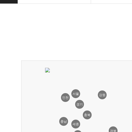
서울
강원
인천
경기
충북
충남
세종
경북